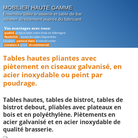
MOBILIER HAUTE GAMME
Ensemble table brasserie
et
table de bar
acheter directement auprès du fabricant
Vos avantages avec nous:
qualité
produit selon votre choix en Allemagne
flexibilité
- toutes les tailles disponibles
Livraison
partout dans
le monde entier
Livraison à
privé
et commercial
Tables hautes pliantes avec
piètement en ciseaux galvanisé, en
acier inoxydable ou peint par
poudrage.
Tables hautes, tables de bistrot, tables de
bistrot debout, pliables avec plateaux en
bois et en polyéthylène. Piètements en
acier galvanisé et en acier inoxydable de
qualité brasserie.